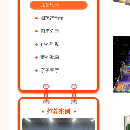
儿童乐园
潮玩运动馆
蹦床公园
户外景观
室外滑梯
亲子餐厅
推荐案例