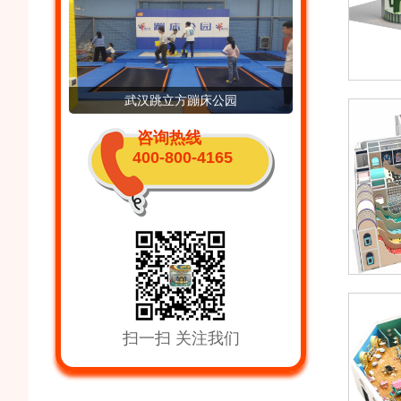
床公园
尉氏豪享玩宝贝城
河南许
咨询热线
400-800-4165
扫一扫 关注我们