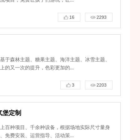
16
2293
郑州经开区蹦床主题公园
山西运城儿童乐园加盟店
基于森林主题、糖果主题、海洋主题、冰雪主题、
的又一次的提升，色彩更加的...
3
2203
气堡定制
上百种项目、千余种设备，根据场地实际尺寸量身
免费安装、运营指导、活动策...